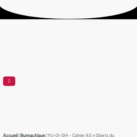
Accueil
Bureautique
YU-GI-OH! – Cahier A5 « Objets du