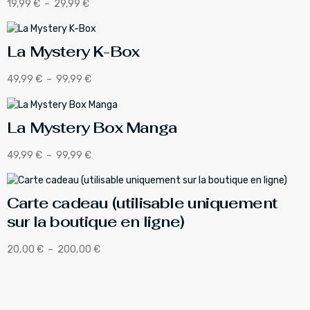
19,99
€
–
29,99
€
La Mystery K-Box
49,99
€
–
99,99
€
La Mystery Box Manga
49,99
€
–
99,99
€
Carte cadeau (utilisable uniquement
sur la boutique en ligne)
20,00
€
–
200,00
€