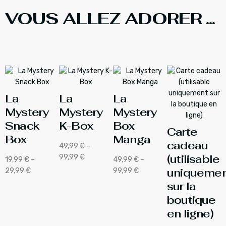
VOUS ALLEZ ADORER ...
La
La
La
Mystery
Mystery
Mystery
Snack
K-Box
Box
Carte
Box
Manga
cadeau
49,99
€
–
(utilisable
99,99
€
19,99
€
–
49,99
€
–
uniquemen
29,99
€
99,99
€
sur la
boutique
en ligne)