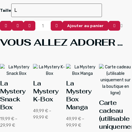
Taille
Quantité
Ajouter au panier
De
Pokemon
VOUS ALLEZ ADORER ...
T-
Shirt
Ghosts
La
La
La
Mystery
Mystery
Mystery
Snack
K-Box
Box
Carte
Box
Manga
cadeau
49,99
€
–
(utilisable
Plage
99,99
€
19,99
€
–
49,99
€
–
de
uniqueme
Plage
Plage
29,99
€
99,99
€
prix :
de
de