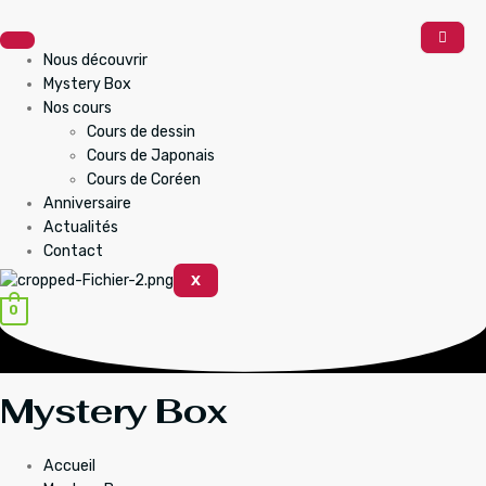
Aller
au
contenu
Nous découvrir
Mystery Box
Nos cours
Cours de dessin
Cours de Japonais
Cours de Coréen
Anniversaire
Actualités
Contact
X
0
Mystery Box
Accueil