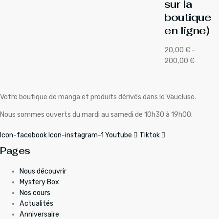
sur la
49,99 €
prix :
prix :
boutique
à
19,99 €
49,99 €
en ligne)
99,99 €
à
à
29,99 €
99,99 €
20,00
€
–
Plage
200,00
€
de
prix :
20,00 €
Votre boutique de manga et produits dérivés dans le Vaucluse.
à
200,00 €
Nous sommes ouverts du mardi au samedi de 10h30 à 19h00.
Icon-facebook
Icon-instagram-1
Youtube
Tiktok
Pages
Nous découvrir
Mystery Box
Nos cours
Actualités
Anniversaire