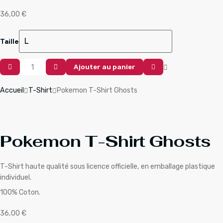
36,00
€
Taille
Quantité
Ajouter au panier
De
Pokemon
Accueil
T-Shirt
Pokemon T-Shirt Ghosts
T-
Shirt
Ghosts
Pokemon T-Shirt Ghosts
T-Shirt haute qualité sous licence officielle, en emballage plastique
individuel.
100% Coton.
36,00
€