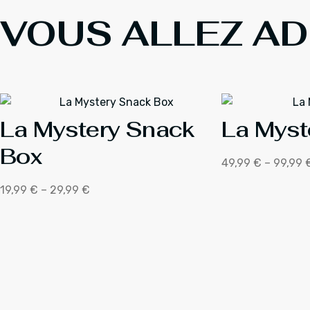
De
VOUS ALLEZ ADO
POKEMON
FUNKO
POP
GIVRALI
(GLACEON)
La Mystery Snack
La Myst
Box
49,99
€
–
99,99
Plage
de
19,99
€
–
29,99
€
Plage
prix :
de
49,99 €
prix :
à
19,99 €
99,99 €
à
29,99 €