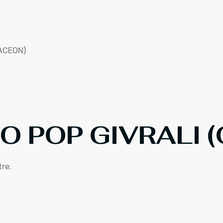
ACEON)
 POP GIVRALI 
tre.