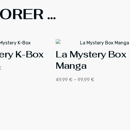
RER ...
ery K-Box
La Mystery Box
Manga
€
49,99
€
–
99,99
€
Plage
de
prix :
49,99 €
à
99,99 €