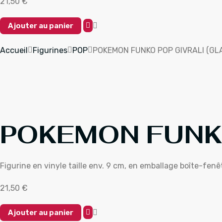
21,50
€
Ajouter au panier
Quantité
De
Accueil
Figurines
POP
POKEMON FUNKO POP GIVRALI (GL
POKEMON
FUNKO
POP
GIVRALI
(GLACEON)
POKEMON FUNKO
Figurine en vinyle taille env. 9 cm, en emballage boîte-fenê
21,50
€
Ajouter au panier
Quantité