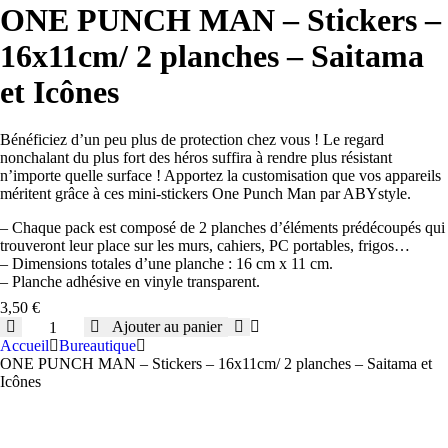
ONE PUNCH MAN – Stickers –
16x11cm/ 2 planches – Saitama
et Icônes
Bénéficiez d’un peu plus de protection chez vous ! Le regard
nonchalant du plus fort des héros suffira à rendre plus résistant
n’importe quelle surface ! Apportez la customisation que vos appareils
méritent grâce à ces mini-stickers One Punch Man par ABYstyle.
– Chaque pack est composé de 2 planches d’éléments prédécoupés qui
trouveront leur place sur les murs, cahiers, PC portables, frigos…
– Dimensions totales d’une planche : 16 cm x 11 cm.
– Planche adhésive en vinyle transparent.
3,50
€
quantité
Ajouter au panier
de
Accueil
Bureautique
ONE
ONE PUNCH MAN – Stickers – 16x11cm/ 2 planches – Saitama et
PUNCH
Icônes
MAN
-
Stickers