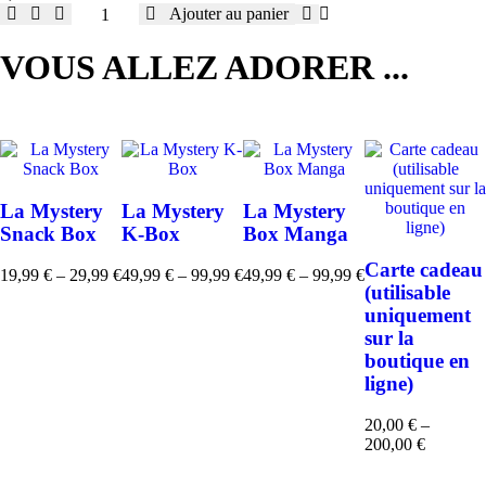
quantité
Ajouter au panier
de
ONE
VOUS ALLEZ ADORER ...
PUNCH
MAN
-
Stickers
-
16x11cm/
2
planches
La Mystery
La Mystery
La Mystery
-
Snack Box
K-Box
Box Manga
Saitama
et
Carte cadeau
19,99
€
–
29,99
€
49,99
€
–
99,99
€
49,99
€
–
99,99
€
Plage
Plage
Plage
Icônes
(utilisable
de
de
de
uniquement
prix :
prix :
prix :
sur la
19,99 €
49,99 €
49,99 €
boutique en
à
à
à
29,99 €
99,99 €
99,99 €
ligne)
20,00
€
–
Plage
200,00
€
de
prix :