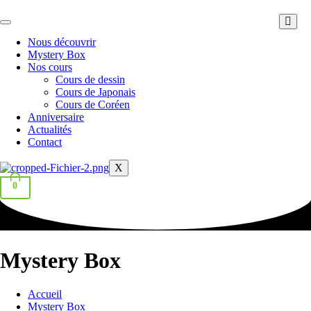
Aller
au
contenu
Nous découvrir
Mystery Box
Nos cours
Cours de dessin
Cours de Japonais
Cours de Coréen
Anniversaire
Actualités
Contact
X
0
Mystery Box
Accueil
Mystery Box