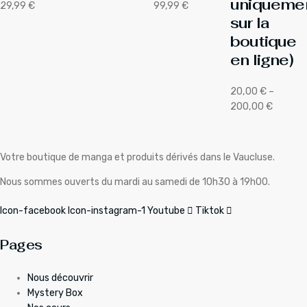
uniqueme
de
Plage
Plage
29,99
€
99,99
€
prix :
sur la
de
de
49,99 €
prix :
prix :
boutique
à
19,99 €
49,99 €
en ligne)
99,99 €
à
à
29,99 €
99,99 €
20,00
€
–
Plage
200,00
€
de
prix :
20,00 €
Votre boutique de manga et produits dérivés dans le Vaucluse.
à
200,00 €
Nous sommes ouverts du mardi au samedi de 10h30 à 19h00.
Icon-facebook
Icon-instagram-1
Youtube
Tiktok
Pages
Nous découvrir
Mystery Box