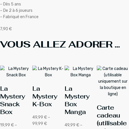
– Dès 5 ans
– De 2 à 6 joueurs
– Fabriqué en France
7,90
€
VOUS ALLEZ ADORER ...
La
La
La
Mystery
Mystery
Mystery
Snack
K-Box
Box
Carte
Box
Manga
cadeau
49,99
€
–
(utilisable
Plage
99,99
€
19,99
€
–
49,99
€
–