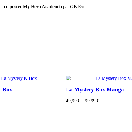
sur ce
poster My Hero Academia
par GB Eye.
K-Box
La Mystery Box Manga
49,99
€
–
99,99
€
Plage
de
prix :
49,99 €
à
99,99 €