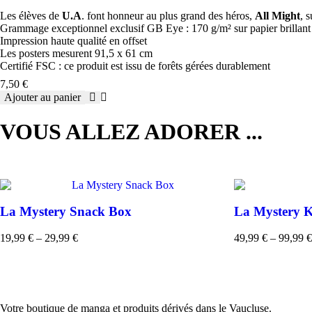
roulé
Les élèves de
U.A
. font honneur au plus grand des héros,
All Might
, 
filmé
Grammage exceptionnel exclusif GB Eye : 170 g/m² sur papier brillant
(91.5x61)
Impression haute qualité en offset
Les posters mesurent 91,5 x 61 cm
Certifié FSC : ce produit est issu de forêts gérées durablement
7,50
€
Ajouter au panier
quantité
de
VOUS ALLEZ ADORER ...
MY
HERO
ACADEMIA
-
Poster
"Groupe"
roulé
La Mystery Snack Box
La Mystery 
filmé
(91.5x61)
19,99
€
–
29,99
€
49,99
€
–
99,99
€
Plage
Plage
de
de
prix :
prix :
19,99 €
49,99 €
à
à
29,99 €
99,99 €
Votre boutique de manga et produits dérivés dans le Vaucluse.