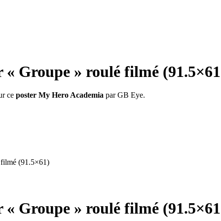
Groupe » roulé filmé (91.5×61
sur ce
poster My Hero Academia
par GB Eye.
ilmé (91.5×61)
Groupe » roulé filmé (91.5×61