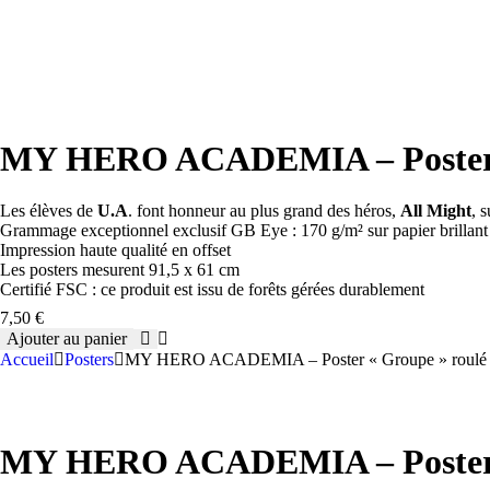
MY HERO ACADEMIA – Poster « 
Les élèves de
U.A
. font honneur au plus grand des héros,
All Might
, 
Grammage exceptionnel exclusif GB Eye : 170 g/m² sur papier brillant
Impression haute qualité en offset
Les posters mesurent 91,5 x 61 cm
Certifié FSC : ce produit est issu de forêts gérées durablement
7,50
€
Ajouter au panier
quantité
Accueil
Posters
MY HERO ACADEMIA – Poster « Groupe » roulé f
de
MY
HERO
ACADEMIA
-
MY HERO ACADEMIA – Poster « 
Poster
"Groupe"