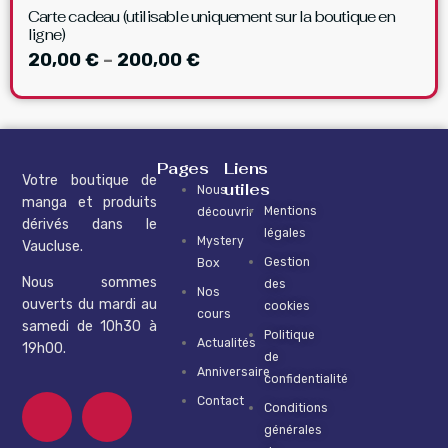
Carte cadeau (utilisable uniquement sur la boutique en
ligne)
20,00
€
–
200,00
€
Pages
Liens
Votre boutique de
utiles
Nous
manga et produits
Mentions
découvrir
dérivés dans le
légales
Mystery
Vaucluse.
Gestion
Box
Nous sommes
des
Nos
ouverts du mardi au
cookies
cours
samedi de 10h30 à
Politique
Actualités
19h00.
de
Anniversaire
confidentialité
Contact
Conditions
générales