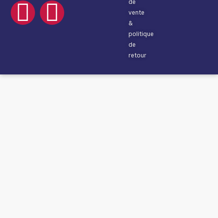
de
vente
&
politique
de
retour