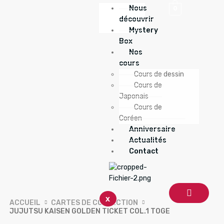
Nous
0
découvrir
Mystery
Box
Nos
cours
Cours de dessin
Cours de
Japonais
Cours de
Coréen
Anniversaire
Actualités
Contact
X
ACCUEIL
CARTES DE COLLECTION
JUJUTSU KAISEN GOLDEN TICKET COL.1 TOGE