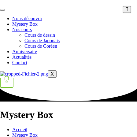
Aller
au
contenu
Nous découvrir
Mystery Box
Nos cours
Cours de dessin
Cours de Japonais
Cours de Coréen
Anniversaire
Actualités
Contact
X
0
Mystery Box
Accueil
Mystery Box