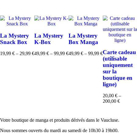
figurine
Nendoroid
Yuki
Soma
10
cm
La Mystery
La Mystery
La Mystery
Snack Box
K-Box
Box Manga
Carte cadeau
19,99
€
–
29,99
€
49,99
€
–
99,99
€
49,99
€
–
99,99
€
Plage
Plage
Plage
(utilisable
de
de
de
uniquement
prix :
prix :
prix :
sur la
19,99 €
49,99 €
49,99 €
boutique en
à
à
à
29,99 €
99,99 €
99,99 €
ligne)
20,00
€
–
Plage
200,00
€
de
prix :
20,00 €
Votre boutique de manga et produits dérivés dans le Vaucluse.
à
200,00 €
Nous sommes ouverts du mardi au samedi de 10h30 à 19h00.