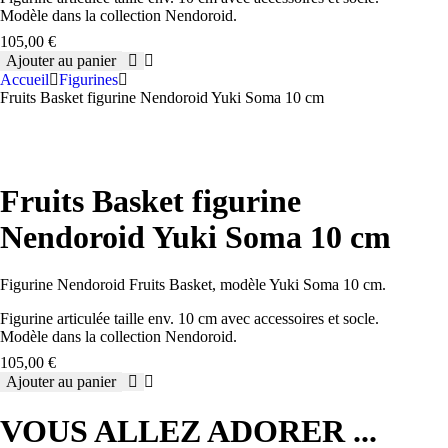
Modèle dans la collection Nendoroid.
105,00
€
Ajouter au panier
quantité
Accueil
Figurines
de
Fruits Basket figurine Nendoroid Yuki Soma 10 cm
Fruits
Basket
figurine
Nendoroid
Yuki
Fruits Basket figurine
Soma
10
Nendoroid Yuki Soma 10 cm
cm
Figurine Nendoroid Fruits Basket, modèle Yuki Soma 10 cm.
Figurine articulée taille env. 10 cm avec accessoires et socle.
Modèle dans la collection Nendoroid.
105,00
€
Ajouter au panier
quantité
de
VOUS ALLEZ ADORER ...
Fruits
Basket