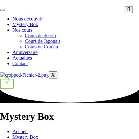
Aller
au
contenu
Nous découvrir
Mystery Box
Nos cours
Cours de dessin
Cours de Japonais
Cours de Coréen
Anniversaire
Actualités
Contact
X
0
Mystery Box
Accueil
Mystery Box