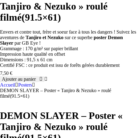
Tanjiro & Nezuko » roulé
filmé(91.5×61)
Envers et contre tout, frère et soeur face à tous les dangers ! Suivez les
aventures de
Tanjiro et Nezuko
sur ce superbe
poster Demon
Slayer
par GB Eye !
Grammage : 170 g/m² sur papier brillant
Impression haute qualité en offset
Dimensions : 91,5 x 61 cm
Certifié FSC : ce produit est issu de forêts gérées durablement
7,50
€
Ajouter au panier
quantité
Accueil
Posters
de
DEMON SLAYER – Poster « Tanjiro & Nezuko » roulé
DEMON
filmé(91.5×61)
SLAYER
-
Poster
DEMON SLAYER – Poster «
«
Tanjiro
Tanjiro & Nezuko » roulé
&
Nezuko
filmé(91.5×61)
»