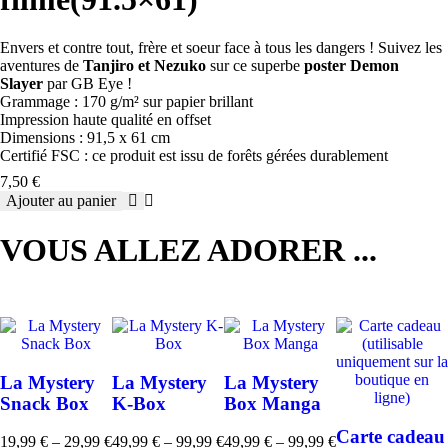
roulé
filmé(91.5x61)
Envers et contre tout, frère et soeur face à tous les dangers ! Suivez les
aventures de
Tanjiro et Nezuko
sur ce superbe
poster Demon
Slayer
par GB Eye !
Grammage : 170 g/m² sur papier brillant
Impression haute qualité en offset
Dimensions : 91,5 x 61 cm
Certifié FSC : ce produit est issu de forêts gérées durablement
7,50
€
Ajouter au panier
quantité
de
VOUS ALLEZ ADORER ...
DEMON
SLAYER
-
Poster
«
Tanjiro
&
Nezuko
La Mystery
La Mystery
La Mystery
»
Snack Box
K-Box
Box Manga
roulé
filmé(91.5x61)
Carte cadeau
19,99
€
–
29,99
€
49,99
€
–
99,99
€
49,99
€
–
99,99
€