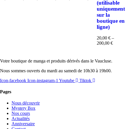
Plage
Plage
Plage
(utilisable
de
de
de
uniquement
prix :
prix :
prix :
sur la
19,99 €
49,99 €
49,99 €
boutique en
à
à
à
29,99 €
99,99 €
99,99 €
ligne)
20,00
€
–
Plage
200,00
€
de
prix :
20,00 €
Votre boutique de manga et produits dérivés dans le Vaucluse.
à
200,00 €
Nous sommes ouverts du mardi au samedi de 10h30 à 19h00.
Icon-facebook
Icon-instagram-1
Youtube
Tiktok
Pages
Nous découvrir
Mystery Box
Nos cours
Actualités
Anniversaire
Contact