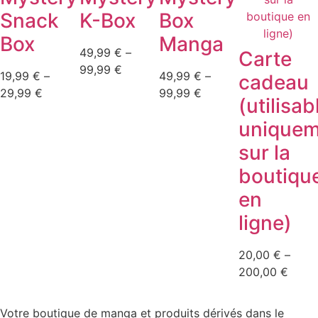
Snack
K-Box
Box
Box
Manga
49,99
€
–
Carte
Plage
99,99
€
19,99
€
–
49,99
€
–
cadeau
de
Plage
Plage
29,99
€
99,99
€
(utilisab
prix :
de
de
49,99 €
uniquem
prix :
prix :
à
19,99 €
49,99 €
sur la
99,99 €
à
à
boutiqu
29,99 €
99,99 €
en
ligne)
20,00
€
–
Plage
200,00
€
de
prix :
Votre boutique de manga et produits dérivés dans le