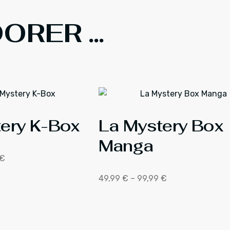
RER ...
ery K-Box
La Mystery Box
Manga
€
49,99
€
–
99,99
€