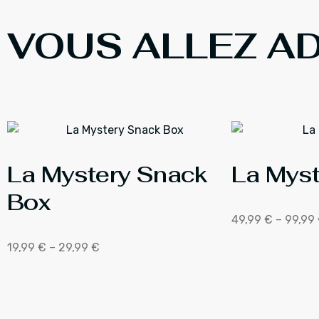
VOUS ALLEZ ADO
La Mystery Snack
La Myst
Box
49,99
€
–
99,99
19,99
€
–
29,99
€