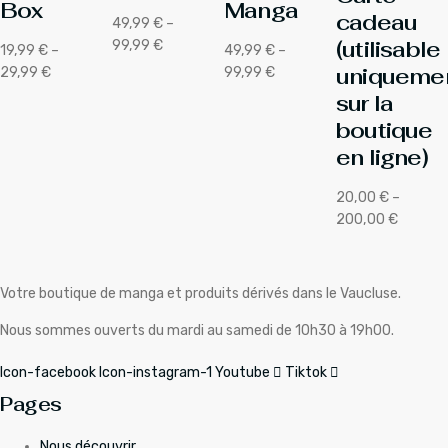
Box
Manga
cadeau
49,99
€
–
(utilisable
Plage
99,99
€
19,99
€
–
49,99
€
–
de
uniqueme
Plage
Plage
29,99
€
99,99
€
prix :
de
de
sur la
49,99 €
prix :
prix :
boutique
à
19,99 €
49,99 €
en ligne)
99,99 €
à
à
29,99 €
99,99 €
20,00
€
–
Plage
200,00
€
de
prix :
20,00 €
Votre boutique de manga et produits dérivés dans le Vaucluse.
à
200,00 €
Nous sommes ouverts du mardi au samedi de 10h30 à 19h00.
Icon-facebook
Icon-instagram-1
Youtube
Tiktok
Pages
Nous découvrir